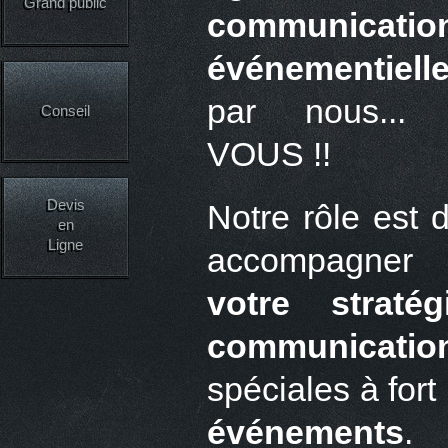
Grand public
communicatio
événementiell
par nous...
Conseil
VOUS !!
Devis
Notre rôle est 
en
Ligne
accompagner
votre
straté
communicatio
spéciales à fort
événements
.